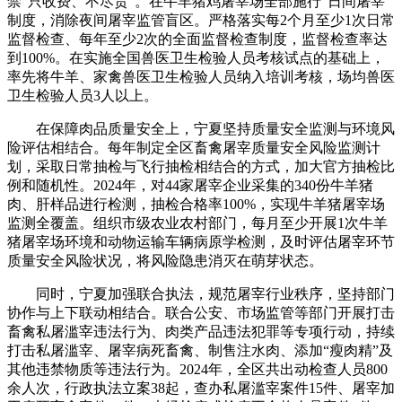
禁“只收费、不尽责”。在牛羊猪鸡屠宰场全部施行“日间屠宰”
制度，消除夜间屠宰监管盲区。严格落实每2个月至少1次日常
监督检查、每年至少2次的全面监督检查制度，监督检查率达
到100%。在实施全国兽医卫生检验人员考核试点的基础上，
率先将牛羊、家禽兽医卫生检验人员纳入培训考核，场均兽医
卫生检验人员3人以上。
在保障肉品质量安全上，宁夏坚持质量安全监测与环境风
险评估相结合。每年制定全区畜禽屠宰质量安全风险监测计
划，采取日常抽检与飞行抽检相结合的方式，加大官方抽检比
例和随机性。2024年，对44家屠宰企业采集的340份牛羊猪
肉、肝样品进行检测，抽检合格率100%，实现牛羊猪屠宰场
监测全覆盖。组织市级农业农村部门，每月至少开展1次牛羊
猪屠宰场环境和动物运输车辆病原学检测，及时评估屠宰环节
质量安全风险状况，将风险隐患消灭在萌芽状态。
同时，宁夏加强联合执法，规范屠宰行业秩序，坚持部门
协作与上下联动相结合。联合公安、市场监管等部门开展打击
畜禽私屠滥宰违法行为、肉类产品违法犯罪等专项行动，持续
打击私屠滥宰、屠宰病死畜禽、制售注水肉、添加“瘦肉精”及
其他违禁物质等违法行为。2024年，全区共出动检查人员800
余人次，行政执法立案38起，查办私屠滥宰案件15件、屠宰加