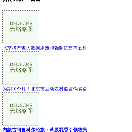
北京将严查大数据杀熟和强制搭售等五种
为期10个月！北京市启动农村假冒伪劣食
内蒙古阿鲁科尔沁旗：草原乳香引领牧民