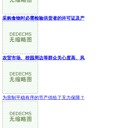
采购食物时必需检验供货者的许可证及产
农贸市场、校园周边等群众关心度高、风
为营制平稳有序的节产供给了无力保障？