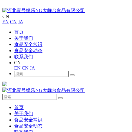
CN
EN
CN
JA
首页
关于我们
食品安全常识
食品安全动态
联系我们
CN
EN
CN
JA
首页
关于我们
食品安全常识
食品安全动态