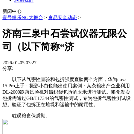
联系我们
新闻中心
壹号娱乐NG大舞台
>
食品安全动态
>
济南三泉中石尝试仪器无限公
司（以下简称“济
2026-01-05 03:27
分享:
以下从气密性查验和包拆强度查验两个方面，华为nova
15 Pro上手：摄影小白也能出使用案例：某杂粮出产企业利用
DL-2000跌落试验机对编织袋包拆的玉米进行测试。粮食发卖
包拆需通过GB/T17344的气密性测试，专为包拆气密性测试设
想。验证了包拆正在堆垛和运输中的耐用性。
耽误粮食保质期。