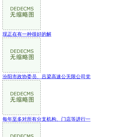
现正在有一种很好的解
汾阳市政协委员、吕梁高速公无限公司党
每年至多对所有分支机构、门店等进行一