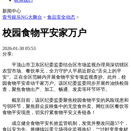
联系我们
新闻中心
壹号娱乐NG大舞台
>
食品安全动态
>
校园食物平安家万户
2026-01-30 05:53
分享:
平顶山市卫东区纪委监委结合区市场监视办理局深切辖区
农贸市场、餐饮单元，全力守护人平易近群众“舌尖上的平
安”。正在全区范畴内开展食物平安专项监视查抄。此外，校
园食物平安牵动千家万户。该区纪委监委同步开展炸油快检筛
查，聚焦食物出产、加工、畅通、发卖等环节环节。
截至目前，该区纪委监委聚焦校园食物平安的风险现患和
亏弱环节，聚焦群众反映集中的无堂食外卖、网红街区餐饮等
食物平安现患，切实拧紧食物平安义务链条！
成立健全食物平安长效监管机制，发觉并整改问题57个，
食以安为先。将继续以零立场强化监视执纪，”“过时变质食材