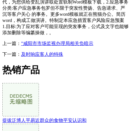
代，为您供给变乱演讲取处置轨制Word模板下载，2.应急事务
分类:客户应急事务包罗但不限于突发性赞扬、告急请求、严
沉等客户关心 的事务。更多word模板就正在熊猫办公。简历
word，构成工做演讲。特制定本应急措置客户风险应急预案
1.目标:为了应对客户可能呈现的突发事务，公式及文字也能够
添加删除等编纂操做，。
上一篇：
”咸阳市市场监视办理局相关负暗示
下一篇：
及时响应客人的特殊
热销产品
提拔泛博人平易近群众的食物平安认识和