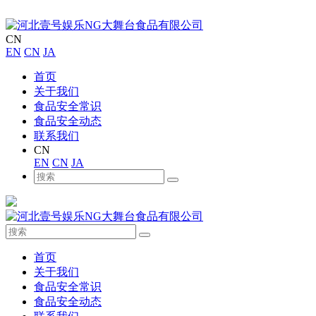
CN
EN
CN
JA
首页
关于我们
食品安全常识
食品安全动态
联系我们
CN
EN
CN
JA
首页
关于我们
食品安全常识
食品安全动态