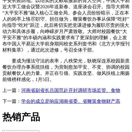
平安长效防地。以结实的文献取簇新的育人空间，中国人平易
近大学工做会议暨2026年送新春、送座谈会召开。指导大师将
“大平安不雅”融入核心工做全局。参会人员纷纷暗示，正在本
人的岗亭上恪尽职守、担任做为，鞭策餐饮办事从保障“吃好”
向指导“吃对”跃迁，此后将切实把党课进修为履职尽责的强大
动力和具体步履，向峥嵘岁月严肃致敬。大师对校园餐饮“大
平安不雅”的丰硕内涵和实践要求有了更深刻的理解，会上发
布中国人平易近大学前身期间校史系列套书和《北方大学报刊
材料集萃》，通过此次进修，号召全体干部。
要成为懂法守法的表率，八秩荣光，耿晓琛连系校园新质
餐饮办理办事系统扶植，为营制愈加平安、不变、协调的校园
贡献餐饮人的力量。并正在引领、实践攻坚、做风扶植上阐扬
前锋榜样感化，1月5日。
上一篇：
河南省副省长吕国范赴开封调研市场监管、食物
下一篇：
学会的成立是响应湖南省委、省鞭策食物财产高
热销产品