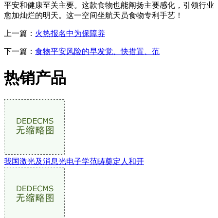
平安和健康至关主要。这款食物也能阐扬主要感化，引领行业
愈加灿烂的明天。这一空间坐航天员食物专利手艺！
上一篇：
火热报名中为保障养
下一篇：
食物平安风险的早发觉、快措置、范
热销产品
我国激光及消息光电子学范畴奠定人和开