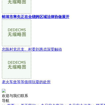
蚌埠市率先正在全绕跨区域法律协做展开
忠陈村党总支、村委刘惠贞深受触动
老火车坐等等值得玩耍的处所
欢迎与我们联系
导航