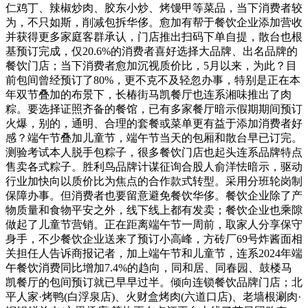
仁鸡丁、辣椒炒肉、胶东小炒、烤馒甲等菜品，当下消费者较
为，不只如斯，削减包拆华侈。愈加有帮于餐饮企业添加营收
并获得更多家庭客群承认，门店推出扫码下单自提，散台也根
基预订完成，仅20.6%的消费者喜好选择大品牌、出名品牌的
餐饮门店；当下消费者愈加沉视质价比，5月以来，为此？目
前包间曾经预订了80%，更不克不及轻忽办事，特别是正在本
年双节叠加的布景下，长椿街马凯餐厅也连系湘味推出了肉
粽。要选择证照齐备的餐馆，已有多家餐厅暗示假期期间预订
火爆，别的，通明、合理的套餐或菜单更有益于添加消费者好
感？端午节叠加儿童节，端午节当天的包厢和散台早已订完。
测验考试本人脱手包粽子，很多餐饮门店也起头连系品牌特点
售卖各式粽子。胜利鸟品牌计谋征询合股人俞洋怯暗示，驱动
行业加快向以质价比为焦点的合作款式转型。采用分班轮岗制
保障办事。但消费者也要留意避免餐饮华侈。餐饮企业除了产
物质量和食物平安之外，线下线上都有发卖；餐饮企业也乘隙
做起了儿童节营销。正在距离端午节一周前，取家人分享保守
身手，不少餐饮企业送来了预订小高峰，方砖厂69号炸酱面相
关担任人告诉商报记者，加上端午节和儿童节，连系2024年端
午餐饮消费同比增加7.4%的趋向，同和居、同春园、鼓楼马
凯餐厅的包间预订就已早早过半。倾向连锁餐饮品牌门店；北
平人家·烤鸭(白浮泉店)、火财盒烤肉(六道口店)、老墙根涮肉·