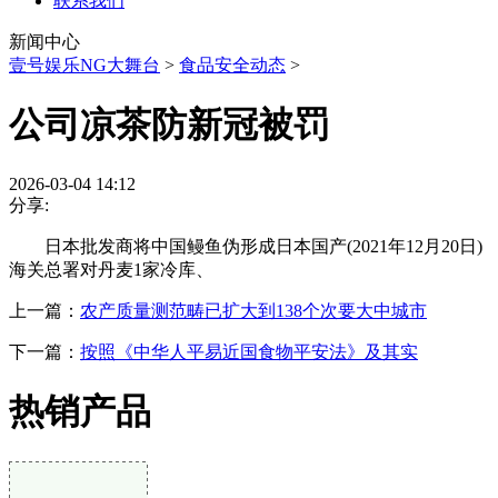
联系我们
新闻中心
壹号娱乐NG大舞台
>
食品安全动态
>
公司凉茶防新冠被罚
2026-03-04 14:12
分享:
日本批发商将中国鳗鱼伪形成日本国产(2021年12月20日)
海关总署对丹麦1家冷库、
上一篇：
农产质量测范畴已扩大到138个次要大中城市
下一篇：
按照《中华人平易近国食物平安法》及其实
热销产品