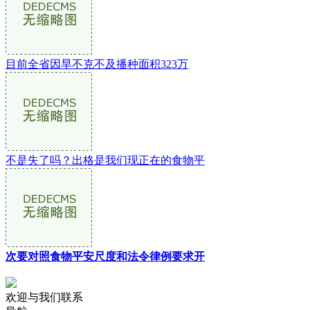
目前全省因旱不克不及播种面积323万
不是失了吗？出格是我们现正在的食物平
次要对照食物平安尺度和法令律例要求开
欢迎与我们联系