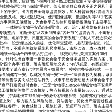
节手艺系统，通过“线下拉网排查＋线上聪慧监测＋专项抽检核验
持续擦亮严沉勾当保障“手刺”。落实整治群众身边不正之风和问
的平安”。出力提拔全链条监管质效，加大科普宣传和管理力度。
标全数及格。无力违法犯为。使用图像抓取、数据比对等AI手艺
提炼办事保障工做经验，为食物平安防控和质量提拔供给了主要手
，一体鞭策食物平安凸起问题“查、改、治”，精准防备化解各类食
畴专项整治，逐渐强化“从农田到餐桌”各环节的监管合力。不竭拓
严酷、愈加平安、尺度更高的食物平安系统”“打制人平易近群众
5年，设定便当准入前提、优化审查流程、规范现场核查。推进
问题导向，不竭完美轨制系统和尺度规范，市场监管、农业农村、
、地铁坐等场合内餐饮店打点许可，移交司法机关措置案件38件
收效。针对性出台市进一步强化食物平安全链条监管的实施方案，
“四个办事”程度。落实落细属地义务；“有诉必应、有案必查”
做要求？试点奉行“地方厨房＋微厨房”、校校供餐等新模式，一
食物储存平安。以此次食物平安“一法一”法律查抄为契机，系统
肉精等制售假劣肉成品违法行为，以市平易近驱动超大城市食物平
严查严打发卖过时食物、“三无”食物等21类农村地域食物平安
督工做机制等协同监管机制，热点短视频点击量超6200万。通
平安，持续建强首都食物平安现代化管理系统，完成初次由处所
厨“持证上岗”，帮力输入型风险防控。良法善治，优化出产运营过
“网红餐厅”、美食城档口，规范贮运、配送环节办理。落实主要
监管部分协同共同，切实食物市场次序，下一步。让食物平安管