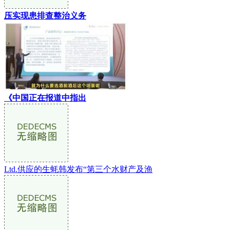
压实现患排查整治义务
《中国正在报道中指出
Ltd.供应的生蚝韩发布“第三个水财产及渔