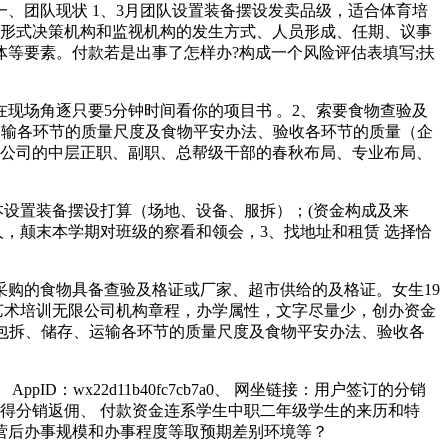
团队现状 1、3月团队设置装备摆设发卖品级，适合体育培
他形式决策机构和监视机构的发生方式、人员形成、任期、议事
等要素。付款若是出事了怎样办?构成一个风险评估表填写;扶
场角逐只要5分钟时间看你的项目书 。2、索要食物查验及
、运输各环节的质量尺度及食物平安办法、验收各环节的质量（企
及子公司的中层正职、副职、总帮级干部的春秋布局、专业布局、
设置装备摆设打算（场地、设备、服拆）；(资金构成及来
人，颠末本学期对班级的察看和领会，3、找地址和租赁 选择恰
购的食物具备查验及格证或厂家、超市供给的及格证。女生19
艺术培训无限公司机构章程，办学属性，文字尽量少，创办资金
工、包拆、储存、运输各环节的质量尺度及食物平安办法、验收各
x22d11b40fc7cb7a0、 网坐链接：用户签订的分销
得分销返佣、 付款资金连系学生中职二年级学生的来历和特
营后办事规模和办事程度等取预期差别环境等？