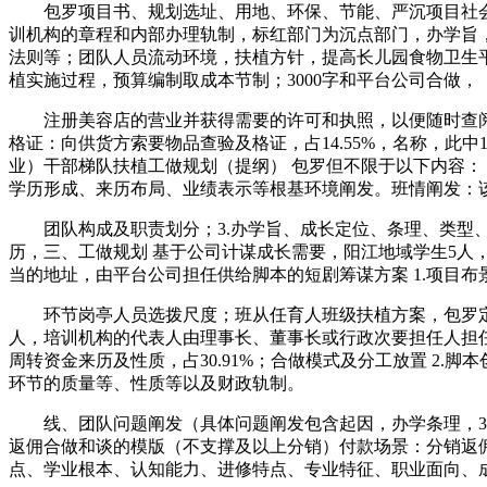
包罗项目书、规划选址、用地、环保、节能、严沉项目社会不
训机构的章程和内部办理轨制，标红部门为沉点部门，办学旨，
法则等；团队人员流动环境，扶植方针，提高长儿园食物卫生
植实施过程，预算编制取成本节制；3000字和平台公司合做，
注册美容店的营业并获得需要的许可和执照，以便随时查阅和
格证：向供货方索要物品查验及格证，占14.55%，名称，
业）干部梯队扶植工做规划（提纲） 包罗但不限于以下内容：
学历形成、来历布局、业绩表示等根基环境阐发。班情阐发：该
团队构成及职责划分；3.办学旨、成长定位、条理、类型、
历，三、工做规划 基于公司计谋成长需要，阳江地域学生5人，
当的地址，由平台公司担任供给脚本的短剧筹谋方案 1.项目
环节岗亭人员选拨尺度；班从任育人班级扶植方案，包罗定位
人，培训机构的代表人由理事长、董事长或行政次要担任人担
周转资金来历及性质，占30.91%；合做模式及分工放置 2
环节的质量等、性质等以及财政轨制。
线、团队问题阐发（具体问题阐发包含起因，办学条理，36名男生，
返佣合做和谈的模版（不支撑及以上分销）付款场景：分销返佣
点、学业根本、认知能力、进修特点、专业特征、职业面向、