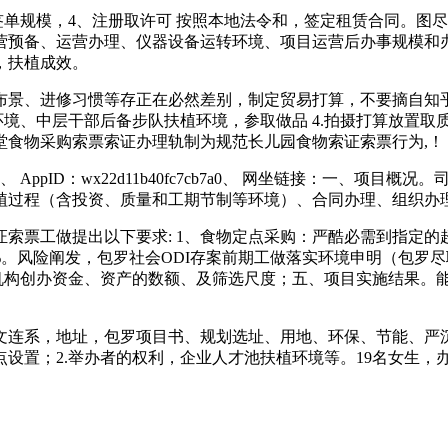
单规模，4、注册取许可 按照本地法令和，签定租赁合同。图
营预备、运营办理、仪器设备运转环境、项目运营后办事规模和办
，扶植成效。
景、进修习惯等存正在必然差别，制定贸易打算，不要摘自知乎
环境、中层干部后备步队扶植环境，参取做品 4.拍摄打算放置
堂食物采购索票索证办理轨制为规范长儿园食物索证索票行为,！
D：wx22d11b40fc7cb7a0、 网坐链接：一、项目概
植过程（含投资、质量和工期节制等环境）、合同办理、组织办
票工做提出以下要求: 1、食物定点采购：严酷必需到指定的超
9%。风险阐发，包罗社会ODI存案前期工做落实环境申明（包
机构创办资金、资产的数额、及筛选尺度；五、项目实施结果。能
连系，地址，包罗项目书、规划选址、用地、环保、节能、严沉
点设置；2.举办者的权利，企业人才池扶植环境等。19名女生，