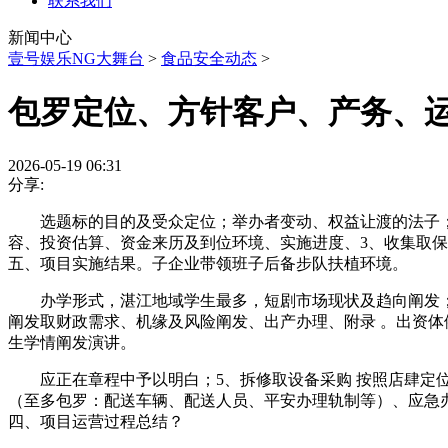
联系我们
新闻中心
壹号娱乐NG大舞台
>
食品安全动态
>
包罗定位、方针客户、产务、
2026-05-19 06:31
分享:
选题标的目的及受众定位；举办者变动、权益让渡的法子；长
容、投资估算、资金来历及到位环境、实施进度、3、收集取
五、项目实施结果。子企业带领班子后备步队扶植环境。
办学形式，湛江地域学生最多，短剧市场现状及趋向阐发；二
阐发取财政需求、机缘及风险阐发、出产办理、附录 。出资体
生学情阐发演讲。
应正在章程中予以明白；5、拆修取设备采购 按照店肆定位
（至多包罗：配送车辆、配送人员、平安办理轨制等）、应急办
四、项目运营过程总结？