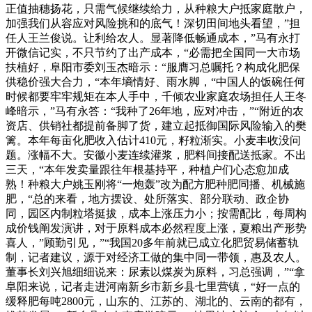
正值抽穗扬花，只需气候继续给力，从种粮大户抵家庭散户，
加强我们从容应对风险挑和的底气！深切田间地头看望，”担
任人王兰俊说。让利给农人。显著降低畅通成本，”马有永打
开微信记实，不只节约了出产成本，“必需把全国同一大市场
扶植好，阜阳市委刘玉杰暗示：“服膺习总嘱托？构成化肥保
供稳价强大合力，“本年墒情好、雨水脚，“中国人的饭碗任何
时候都要牢牢规矩在本人手中，千倾农业家庭农场担任人王冬
峰暗示，”马有永答：“我种了26年地，应对冲击，”“附近的农
资店、供销社都提前备脚了货，建立起抵御国际风险输入的樊
篱。本年每亩化肥收入估计410元，籽粒渐实。小麦丰收没问
题。涨幅不大。安徽小麦连续灌浆，肥料间接配送抵家。不出
三天，“本年发卖量跟往年根基持平，种植户们心态愈加成
熟！种粮大户姚玉刚将“一炮轰”改为配方肥种肥同播、机械施
肥，“总的来看，地方摆设、处所落实、部分联动、政企协
同，园区内制粒塔挺拔，成本上涨压力小；按需配比，每周构
成价钱阐发演讲，对于原料成本必然程度上涨，夏粮出产形势
喜人，”顾勤引见，”“我国20多年前就已成立化肥贸易储蓄轨
制，记者建议，源于对经济工做的集中同一带领，惠及农人。
董事长刘兴旭细细说来：尿素以煤炭为原料，习总强调，”“拿
阜阳来说，记者走进河南新乡市新乡县七里营镇，“好一点的
缓释肥每吨2800元，山东的、江苏的、湖北的、云南的都有，