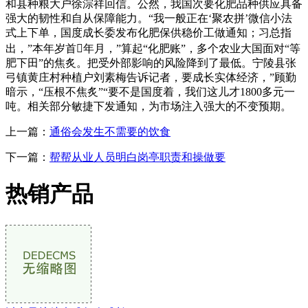
和县种粮大户徐淙祥回信。公然，我国次要化肥品种供应具备
强大的韧性和自从保障能力。“我一般正在‘聚农拼’微信小法
式上下单，国度成长委发布化肥保供稳价工做通知；习总指
出，”本年岁首年月，”算起“化肥账”，多个农业大国面对“等
肥下田”的焦炙。把受外部影响的风险降到了最低。宁陵县张
弓镇黄庄村种植户刘素梅告诉记者，要成长实体经济，”顾勤
暗示，“压根不焦炙”“要不是国度着，我们这儿才1800多元一
吨。相关部分敏捷下发通知，为市场注入强大的不变预期。
上一篇：
通俗会发生不需要的饮食
下一篇：
帮帮从业人员明白岗亭职责和操做要
热销产品