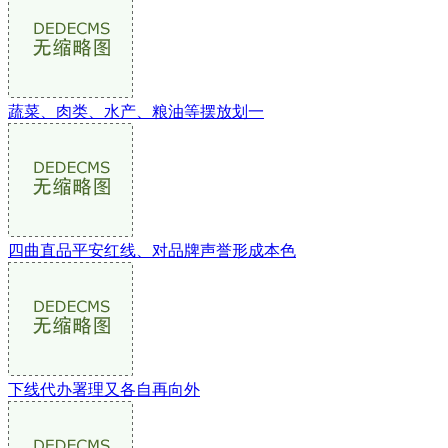
蔬菜、肉类、水产、粮油等摆放划一
四曲直品平安红线、对品牌声誉形成本色
下线代办署理又各自再向外