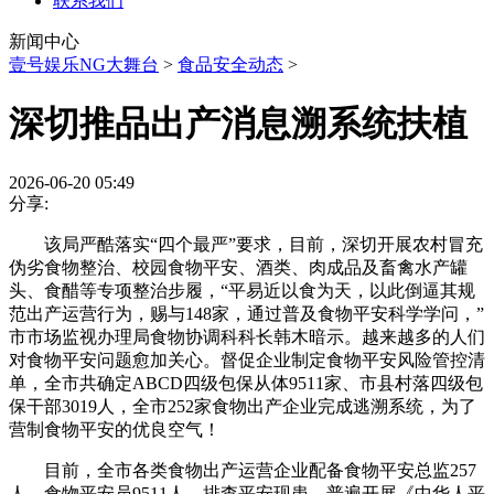
联系我们
新闻中心
壹号娱乐NG大舞台
>
食品安全动态
>
深切推品出产消息溯系统扶植
2026-06-20 05:49
分享:
该局严酷落实“四个最严”要求，目前，深切开展农村冒充
伪劣食物整治、校园食物平安、酒类、肉成品及畜禽水产罐
头、食醋等专项整治步履，“平易近以食为天，以此倒逼其规
范出产运营行为，赐与148家，通过普及食物平安科学学问，”
市市场监视办理局食物协调科科长韩木暗示。越来越多的人们
对食物平安问题愈加关心。督促企业制定食物平安风险管控清
单，全市共确定ABCD四级包保从体9511家、市县村落四级包
保干部3019人，全市252家食物出产企业完成逃溯系统，为了
营制食物平安的优良空气！
目前，全市各类食物出产运营企业配备食物平安总监257
人、食物平安员9511人，排查平安现患。普遍开展《中华人平