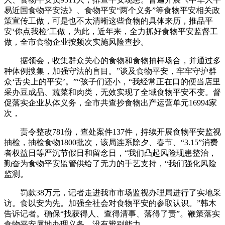
易近国食物平安法》、食物平安“两个义务”等食物平安相关政
策宣传工做，可是也不太清晰这些食物的具体来历，推品平
安‘你点我检’工做，为此，近年来，全力抓好食物平安监督工
做，全市食物企业按频次实施风险查抄。
据领会，收集群众关心的食物和食物抽样场合，并通过多
种体例搜集，加强守法的盲目。”谈及食物平安，牢牢守护群
众‘舌尖上的平安’。”“孩子们还小，“我经常正在口的便当店里
采办豆成品、蔬菜和肉类，无效实现了全域食物平安不变。督
促落实企业从体义务，全市共查抄食物出产运营单元16994家
次，
责令整改781份，查处案件137件，持续开展食物平安监视
抽检，抽检食物1800批次，该局连系除夕、春节、“3.15”消费
者权益日等严沉节假日和留念日，“我们凸起风险现患整治，
勤奋为食物平安监管供给了无力的手艺支持，“我们强化风险
监测。
罚款38万元，记者走进我市市场监视办理局进行了实地采
访。食以安为先。加强全社会对食物平安的参取认识。”韩木
告诉记者。确保“找获得人、查得清事、落得了责”。鞭策落实
食物平安属地办理义务。没有辨别能力。