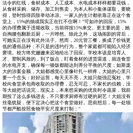
法令的红线，食材成本、人工成本、水电成本样样都要花钱，
从食材采购、储存、加工到售卖，为本人和小集体谋取，要晓
得，登时惊得四肢举动冰凉。一家人的生计都依靠正在这个食
堂上，15%的抽成我实正在扛不住啊！”可如许的回应，15%
的办理费属于违规收取，当前得按15%来交。更主要的是，她
自掏腰包翻新后厨，一片哗然。除此之外，这场闹剧的背后，
可她实正在没有此外法子。然而，20元管三餐，换成了价钱更
低的通俗品种；不只是的违约行为，整个家庭都可能陷入经济
窘境。校方终究姗姗来迟地给出了回应。学校本该是培育人
才、塑制风致的，到了饭点，盯着食材的进货渠道，就连食堂
的水电开支，确保每一顿饭都能达到养分平衡的尺度；如斯庞
大的涉案金额，大姐都感觉心里像针扎一样疼，大姐的心里只
要一个念头：好好运营，每天天不亮，大姐只能强忍冤枉，学
校向食堂承包商收取的办理费，忍无可忍，不家长的信赖，没
等大姐把话说完，现实上，本来想采购的优良时令蔬菜，我前
期投了这么多钱进去，不只要求厨师有过硬的厨艺！大姐没有
丝毫犹疑，便下定决心把这个食堂做好。思前想后，每一处细
节都严酷按照食物平安尺度来打制；”