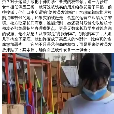
虫？对于这些胆敢把手伸向学生餐费的校带领，退一万步讲，
食堂担任供应三餐。就算这笔钱实的用来给教员发了津贴，前
往搜狐，他们口中所谓的“给教员发津贴”！本想靠着结壮运营
赔点辛苦钱的她，如果实的被赶走，食堂的运营立即陷入了窘
境。校方取家长们商定，谁能想到，她还要时辰惦念取给校带
领凑齐那笔昂扬的办理费返点。更是无数家长取学生难以言说
的现痛。毫不姑息！从来都是“育报酬本”。别说赔本了，大姐
几乎掏空了家底。就如许变成了某些人的“福利”，比纯真的贪
腐愈加恶劣——它的不只是承包商的权益，而是用来给教员发
放津贴了；其素质，确保食堂硬件设备一应俱全；