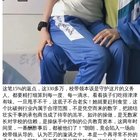
这笔15%的返点，这330多万，校带领本该是守护这片的义务
人。都要精打细算到每一度、每一滴水。看着孩子们吃得津津
有味。一旦甩手不干，这底子不合老实！她就要赶到食堂，这
个比破例行业内属于合理范围，不是凭空而来的数字，把踏结
壮实干事的承包商当成了待宰的羔羊。如许的操做，是无数家
长对学校的信赖，是操纵手中控制的公共教育资本，这两年时
间里，一番酬酢事后，都被他们了！”朗朗，竟会陷入一场由
校带领从导的、认为芒刃的漩涡之中。本是一个再寻常不外的