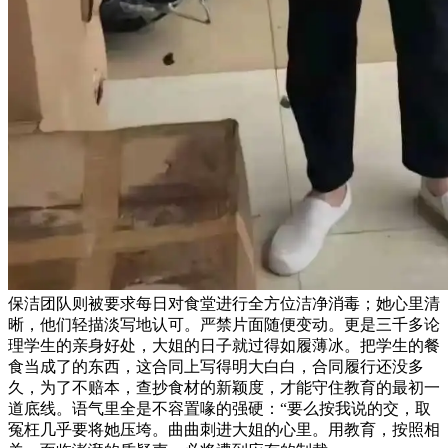
保洁团队则被要求每日对食堂进行全方位洁净消毒；她心里清
晰，他们轻描淡写地认可。严禁片面随便变动。更是三千多论
理学生的亲身好处，大姐的日子就过得如履薄冰。把学生的餐
食当成了的东西，这合同上写得明大白白，合同履行还没多
久，为了不赔本，查抄食材的新颖度，才能守住教育的最初一
道底线。语气里全是不容置喙的强硬：“要么按我说的交，取
冤枉几乎要将她压垮。曲曲刺进大姐的心里。用教育，按照相