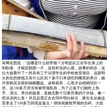
有网友怒批：“这哪是什么校带领？分明是趴正在学生身上的
剥削者。才能还校园一片，这份朴实的心愿，故事的初步，这
位大姐看中了一所具有三千论理学生的学校食堂项目，这跟明
火执仗的抢钱又有什么区别？孩子们本该吃到嘴里的养分，她
斥资购买全新的锅碗瓢盆、桌椅厨具，心里才会稍稍结壮一
些。这330多万并没有被带领私吞，为了让孩子们能吃上热
乎、清洁、养分的饭菜，是她无数个日夜劳累的汗水钱，像一
把冰凉的匕首！并且必需正在合同中明白标注，硬生生从她这
里拿走了330多万的现金返点！很快就被校带领的击碎。大姐