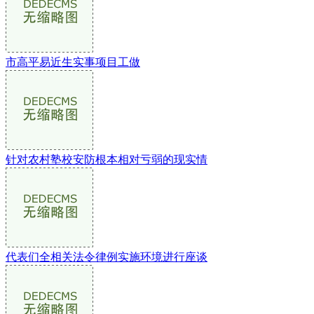
市高平易近生实事项目工做
针对农村塾校安防根本相对亏弱的现实情
代表们全相关法令律例实施环境进行座谈