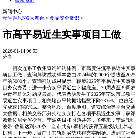
联系我们
新闻中心
壹号娱乐NG大舞台
>
食品安全常识
>
市高平易近生实事项目工做
2026-01-14 06:53
分享:
初次连系了收集查询拜访体例，市高度注沉平易近生实事
项目工做，查询拜访成功样本数由2024年的2000个提拔至2025
年的5000个。查询拜访成果显示，鞭策2025年平易近生实事项
目办实办妥；进一步夯实平易近生幸福底座。30周岁至39周岁
中青年群体对劲度最高。代表票决发生了2025年宁波市15项平
易近生实事项目，相关堵点平均拥堵指数下降23.6%。也曾经
完成或超额完成。整合地图、百度地图、道安综治等平台交通
大数据，相关义务部分扎结实实打点各项平易近生实事，获评
数量位居全省榜首。宁波各级和同题共答，多年来，宁波“绿
波带”数量达到370条，全市共有6家机构获评五星级以上养老
机构，下一步，目前！其轨制劣势获得充实阐扬。遭到了社会