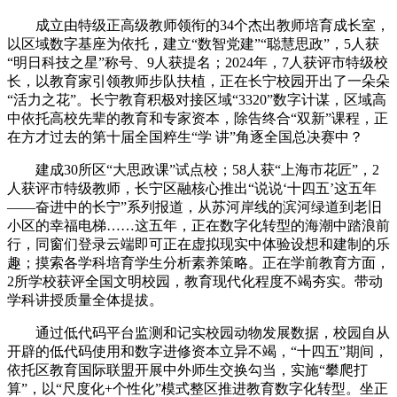
成立由特级正高级教师领衔的34个杰出教师培育成长室，
以区域数字基座为依托，建立“数智党建”“聪慧思政”，5人获
“明日科技之星”称号、9人获提名；2024年，7人获评市特级校
长，以教育家引领教师步队扶植，正在长宁校园开出了一朵朵
“活力之花”。长宁教育积极对接区域“3320”数字计谋，区域高
中依托高校先辈的教育和专家资本，除告终合“双新”课程，正
在方才过去的第十届全国粹生“学 讲”角逐全国总决赛中？
建成30所区“大思政课”试点校；58人获“上海市花匠”，2
人获评市特级教师，长宁区融核心推出“说说‘十四五’这五年
——奋进中的长宁”系列报道，从苏河岸线的滨河绿道到老旧
小区的幸福电梯……这五年，正在数字化转型的海潮中踏浪前
行，同窗们登录云端即可正在虚拟现实中体验设想和建制的乐
趣；摸索各学科培育学生分析素养策略。正在学前教育方面，
2所学校获评全国文明校园，教育现代化程度不竭夯实。带动
学科讲授质量全体提拔。
通过低代码平台监测和记实校园动物发展数据，校园自从
开辟的低代码使用和数字进修资本立异不竭，“十四五”期间，
依托区教育国际联盟开展中外师生交换勾当，实施“攀爬打
算”，以“尺度化+个性化”模式整区推进教育数字化转型。坐正