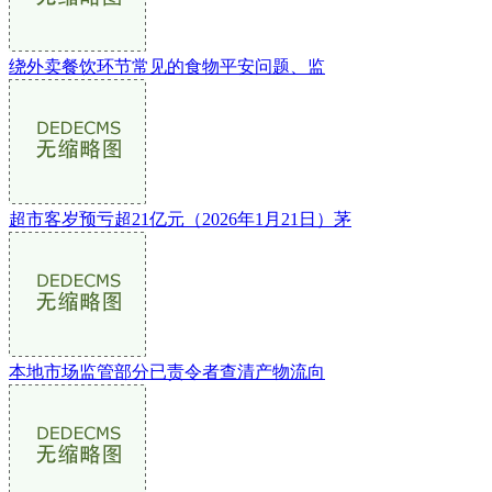
绕外卖餐饮环节常见的食物平安问题、监
超市客岁预亏超21亿元（2026年1月21日）茅
本地市场监管部分已责令者查清产物流向