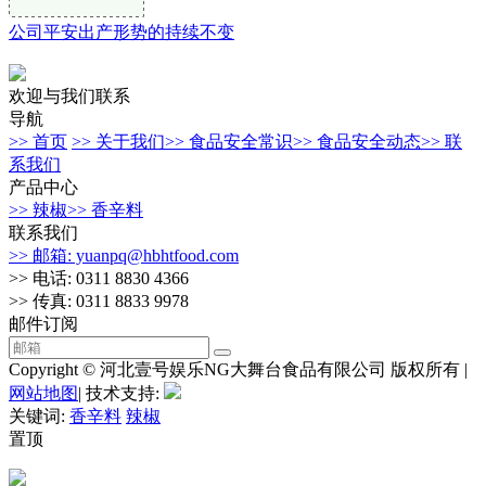
公司平安出产形势的持续不变
欢迎与我们联系
导航
>> 首页
>> 关于我们
>> 食品安全常识
>> 食品安全动态
>> 联
系我们
产品中心
>> 辣椒
>> 香辛料
联系我们
>> 邮箱: yuanpq@hbhtfood.com
>> 电话: 0311 8830 4366
>> 传真: 0311 8833 9978
邮件订阅
Copyright © 河北壹号娱乐NG大舞台食品有限公司 版权所有 |
网站地图
| 技术支持:
关键词:
香辛料
辣椒
置顶