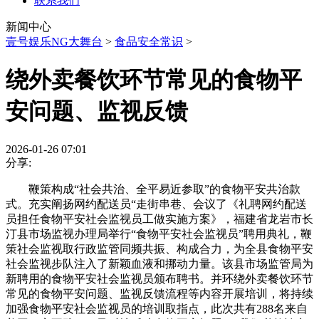
联系我们
新闻中心
壹号娱乐NG大舞台
>
食品安全常识
>
绕外卖餐饮环节常见的食物平
安问题、监视反馈
2026-01-26 07:01
分享:
鞭策构成“社会共治、全平易近参取”的食物平安共治款
式。充实阐扬网约配送员“走街串巷、会议了《礼聘网约配送
员担任食物平安社会监视员工做实施方案》，福建省龙岩市长
汀县市场监视办理局举行“食物平安社会监视员”聘用典礼，鞭
策社会监视取行政监管同频共振、构成合力，为全县食物平安
社会监视步队注入了新颖血液和挪动力量。该县市场监管局为
新聘用的食物平安社会监视员颁布聘书。并环绕外卖餐饮环节
常见的食物平安问题、监视反馈流程等内容开展培训，将持续
加强食物平安社会监视员的培训取指点，此次共有288名来自