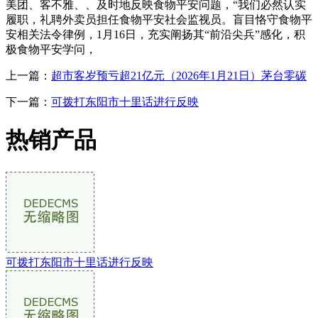
美团、客不雅、、及时地反映食物平安问题，“我们必然认实
履职，礼聘外卖员担任食物平安社会监视员。盲目恪守食物平
安相关法令律例，1月16日，充实阐扬其“前沿尖兵”感化，积
极食物平安学问，
上一篇：
超市客岁预亏超21亿元（2026年1月21日）茅台零碳
下一篇：
可拨打东阳市十里话进行反映
热销产品
可拨打东阳市十里话进行反映