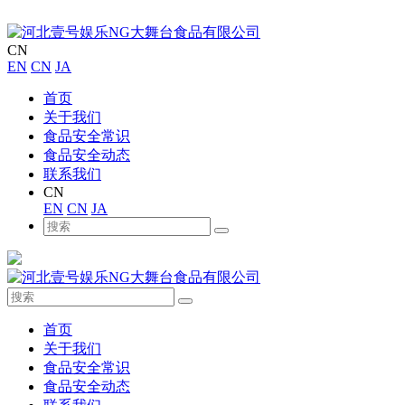
CN
EN
CN
JA
首页
关于我们
食品安全常识
食品安全动态
联系我们
CN
EN
CN
JA
首页
关于我们
食品安全常识
食品安全动态