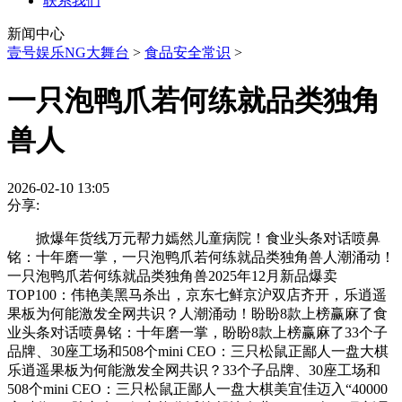
联系我们
新闻中心
壹号娱乐NG大舞台
>
食品安全常识
>
一只泡鸭爪若何练就品类独角
兽人
2026-02-10 13:05
分享:
掀爆年货线万元帮力嫣然儿童病院！食业头条对话喷鼻
铭：十年磨一掌，一只泡鸭爪若何练就品类独角兽人潮涌动！
一只泡鸭爪若何练就品类独角兽2025年12月新品爆卖
TOP100：伟艳美黑马杀出，京东七鲜京沪双店齐开，乐逍遥
果板为何能激发全网共识？人潮涌动！盼盼8款上榜赢麻了食
业头条对话喷鼻铭：十年磨一掌，盼盼8款上榜赢麻了33个子
品牌、30座工场和508个mini CEO：三只松鼠正鄙人一盘大棋
乐逍遥果板为何能激发全网共识？33个子品牌、30座工场和
508个mini CEO：三只松鼠正鄙人一盘大棋美宜佳迈入“40000