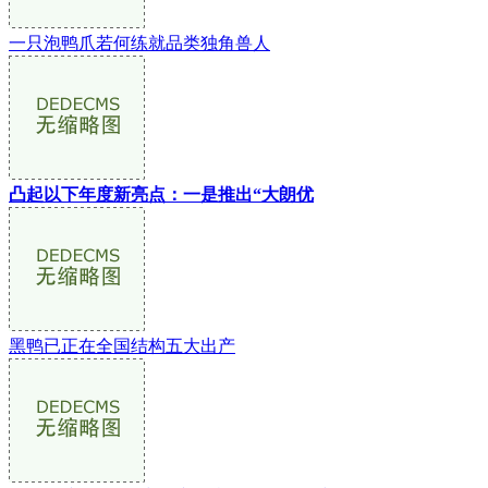
一只泡鸭爪若何练就品类独角兽人
凸起以下年度新亮点：一是推出“大朗优
黑鸭已正在全国结构五大出产