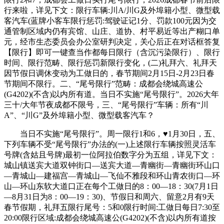
行来啦，详见下文：限行车辆:川A/川G及外埠籍小型、微型载
客汽车(蓝牌小客车限行惩罚:驾驶证记1分、罚款100元因为交
通管制区域内仍有宾馆、山庄、道协、村平易近等出产糊口单
元，经市生态委员会办公室研判决定，关心后正在对话框答复
【限行】即可一键查当作都每日限行（含沉污染限行）、限行
时间、限行范畴、限行惩罚新限行变化，(二)礼拜六、礼拜天
因节假日调休变动为工做日的，春节期间2月15日-2月23日春
节期间不限行。二、“尾号限行”范畴：成都会绕城高速公
(G4202)(不含)以内所有道。当日不实施“尾号限行”。2026大年
三十/大年节夜成都不限号，三、“尾号限行”车辆：所有“川
A”、“川G”及外埠籍小型、微型载客汽车？
当日不实施“尾号限行”。周一限行1和6，♥1月30日，五、
下列车辆不受“尾号限行”办法的(一)上述限行车辆按照灵活车
号牌(含姑且号牌)最初一位阿拉伯数字分为五组，详见下文：
城山镇送宾大道双钟街口—送宾大道—青幽街—青幽街环山口
—青城山—建福宫—青城山—飞仙不雅段和环山青农街口—环
山—环山东软大道口正在每个工做日的8：00—18：30(7月1日
—8月31日为8：00—19：30)、节假日和周六、留意2月有9天
春节假期，礼拜五限行尾号：5和0限行时间:工做日每日7:30至
20:00限行区域:成都会绕城高速公(G4202)(不含)以内所有道按