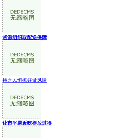
货源组织取配送保障
持之以恒抓好做风建
让市平易近吃得放过得