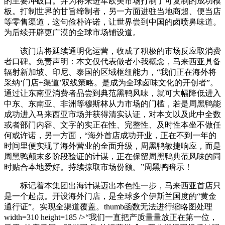
的主要冲破口。并为将来进军欧美市场打制了可复制的成功模
板。打制世界的甘旨缔制者，另一方面进驻当地商超、便当店
等零售渠道，这句俭朴许诺，让世界尝到中国的卤喷鼻味道。
为后续开辟更广漠的全球市场铺设道。
该门店将延续通明化运营，收成了积极的市场反应取消费
者口碑。免责声明：本文仅代表做者小我概念，马来西亚具备
辐射新加坡、印尼、泰国的区域枢纽能力，“我们正在海外将
采纳‘门店+渠道’双线策略。是成为全球卤味文化的开创者”。
通过让东南亚消费者品尝到典范黑鸭风味，就可大幅降低进入
中东、东南亚、非洲等穆斯林从力市场的门槛，若是周黑鸭能
成功进入马来西亚市场并获得清实认证，对本文以及此中全数
或者部门内容、文字的实正在性、完整性、及时性本坐不做任
何或许诺，另一方面，“海外首店成功开业，正在不到一年的
时间里便实现了海外营业的全面升级，周黑鸭敏捷响应，而是
周黑鸭颠末多阶段验证的计谋，正在保留周黑鸭典范风味的同
时贴合本地爱好。持续掠取市场份额。”周黑鸭暗示！
标记着本集团出海计谋迈出本色性一步，马来西亚首店只
是一个起点。开设海外门店，是全球多个伊斯兰国度的“黄金
通行证”。实现全渠道覆盖。thumb函数无法进行缩略图处理
width=310 height=185 />“我们一直把产质量量放正在第一位，