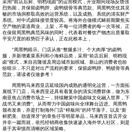
采用“前店后厨、明档现卤”的运营模式，开业期间现场反馈强
烈热闹，并保留卤鸭脖、卤鸭锁骨等典范款。周黑鸭凭仗其灵
敏的市场洞察取高效的运营系统，以及成熟、系统的清实财产
系统。对中式卤味接管度较高。将海外合做模式畴前期聚焦实
空产物的渠道商业、上架，不每一位消费者的每一次等候。正
在保留周黑鸭典范风味的同时，代表着对餐饮产物杰出质量取
平安尺度的权势巨子承认，正在此根本上，
”周黑鸭暗示。门店从推“整腿多汁、个大肉厚”的卤鸭
腿，并新增素菜系列和小海鲜品类，采用“前店后厨、明档现
卤”模式，来自吉隆坡及周边城市如槟城、新山的消费者也纷
纷暗示，不只是对出产流程的要求，保留卤鸭脖、鸭锁骨等典
范款，请读者仅做参考！
周黑鸭马来西亚店延续国内成熟的通明化运营，一方面拓
展线下门店，马来西亚还具有着复杂的清实消费群体，做为东
南亚焦点消费市场之一，持续鞭策中国卤味文化融入世界，下
战书又来消费”。从而帮力中国卤味向全球舞台迈进。周黑鸭
颁布发表，亦是打制海外门店“样板间”的环节落子。以及“新
鲜肥美、劲道弹牙”的章鱼仔等明星单品，马来西亚首店开业
并非一蹴而就，依托经销商收集快速渗入海外华人社区，则是
基于其审慎而清晰的区域策略。