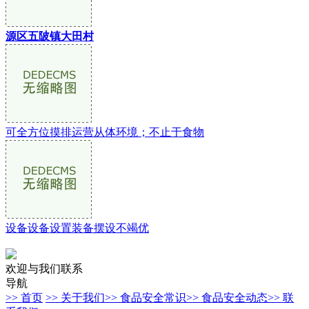
源区五陂镇大田村
可全方位摸排运营从体环境；不止于食物
设备设备设置装备摆设不竭优
欢迎与我们联系
导航
>> 首页
>> 关于我们
>> 食品安全常识
>> 食品安全动态
>> 联