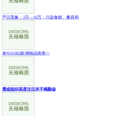
严沉景象：3万—10万；污染食材、餐具和
来N5G002欧洲精品肉类一
需或组织高度注沉并不竭勤奋