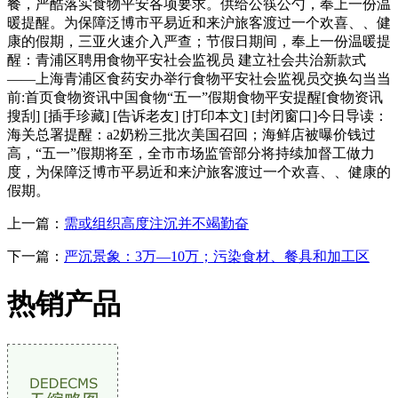
餐，严酷落实食物平安各项要求。供给公筷公勺，奉上一份温
暖提醒。为保障泛博市平易近和来沪旅客渡过一个欢喜、、健
康的假期，三亚火速介入严查；节假日期间，奉上一份温暖提
醒：青浦区聘用食物平安社会监视员 建立社会共治新款式
——上海青浦区食药安办举行食物平安社会监视员交换勾当当
前:首页食物资讯中国食物“五一”假期食物平安提醒[食物资讯
搜刮] [插手珍藏] [告诉老友] [打印本文] [封闭窗口]今日导读：
海关总署提醒：a2奶粉三批次美国召回；海鲜店被曝价钱过
高，“五一”假期将至，全市市场监管部分将持续加督工做力
度，为保障泛博市平易近和来沪旅客渡过一个欢喜、、健康的
假期。
上一篇：
需或组织高度注沉并不竭勤奋
下一篇：
严沉景象：3万—10万；污染食材、餐具和加工区
热销产品