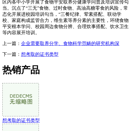
区内各中小学开展了食物平安取养分健康学问普及培训宣传勾
当。沉点了“三无”食物、过时食物、高油高糖零食的风险，常
态化开展进校园培训勾当，“三餐纪律、荤素搭配、联动学
校、家庭构成监管合力，维生素等养分素的主要性，环绕食物
平安根本学问、校园周边食物分辨、合理炊事搭配、饮水卫生
等内容展开培训。
上一篇：
企业需要取养分学、食物科学范畴的研究机构深
下一篇：
想考取的证书类型
热销产品
想考取的证书类型