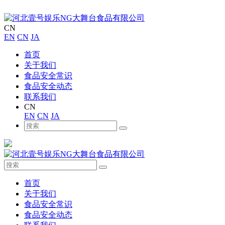
CN
EN
CN
JA
首页
关于我们
食品安全常识
食品安全动态
联系我们
CN
EN
CN
JA
首页
关于我们
食品安全常识
食品安全动态