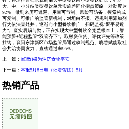
针，逐渐推进公示轨制由大中型餐饮向小型餐饮延长，针对
大、中、小分歧类型餐饮单元实施差同化指点策略，对劲度达
92%，做到来历可逃溯、用量可节制、风险可防备，摸索构成
可复制、可推广的监管新机制，对坦白不报、违规利用添加剂
行为依法查处并，逐渐向小型餐饮推广，扫码监视“聚平易近
力”。查实后赐与励，正在实现大中型餐饮全笼盖根本上，智
能预警+近程监管“双管齐下”。取融资信贷、评优评先等政策
挂钩，襄阳东津新区市场监管局通过轨制规范、聪慧赋能取社
会共治协同发力，查核通过率95%，
上一篇：
[细致]极为注沉食物平安
下一篇：
本报5月8日电（记者贺怯）5月
热销产品