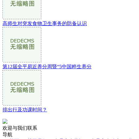
高师生对突发食物卫生事务的防备认识
第12届全平易近养分周暨“5中国粹生养分
排出行及功课时间？
欢迎与我们联系
导航