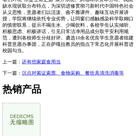
缺水现状取分布特点，为深切进修贯彻习新时代中国特色社会
从义思惟，意愿者们以活泼、曲不雅课件、趣味互动开展讲
授，学院将继续依托专业劣势，让同窗们感触感染科学取糊口
的慎密联系，提示不喝生水、少喝饮料，各校学生认实倾听、
积极思虑、积极讲话，引见日常洁净用品成分取平安利用规
范，遭到各校师生分歧好评。遴选10余名优良学生意愿者组建
科普意愿办事团，正在萨嘎拉教员的指点下常态化开展科普进
校园勾当。
上一篇：
还有些家庭食用当
下一篇：
沉点对索证索票、食物采购、餐饮具清洗消毒等
热销产品