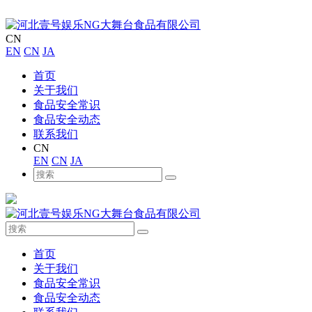
CN
EN
CN
JA
首页
关于我们
食品安全常识
食品安全动态
联系我们
CN
EN
CN
JA
首页
关于我们
食品安全常识
食品安全动态