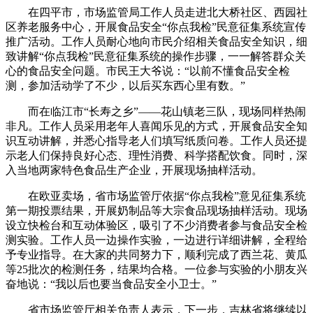
在四平市，市场监管局工作人员走进北大桥社区、西园社
区养老服务中心，开展食品安全“你点我检”民意征集系统宣传
推广活动。工作人员耐心地向市民介绍相关食品安全知识，细
致讲解“你点我检”民意征集系统的操作步骤，一一解答群众关
心的食品安全问题。市民王大爷说：“以前不懂食品安全检
测，参加活动学了不少，以后买东西心里有数。”
而在临江市“长寿之乡”——花山镇老三队，现场同样热闹
非凡。工作人员采用老年人喜闻乐见的方式，开展食品安全知
识互动讲解，并悉心指导老人们填写纸质问卷。工作人员还提
示老人们保持良好心态、理性消费、科学搭配饮食。同时，深
入当地两家特色食品生产企业，开展现场抽样活动。
在欧亚卖场，省市场监管厅依据“你点我检”意见征集系统
第一期投票结果，开展奶制品等大宗食品现场抽样活动。现场
设立快检台和互动体验区，吸引了不少消费者参与食品安全检
测实验。工作人员一边操作实验，一边进行详细讲解，全程给
予专业指导。在大家的共同努力下，顺利完成了西兰花、黄瓜
等25批次的检测任务，结果均合格。一位参与实验的小朋友兴
奋地说：“我以后也要当食品安全小卫士。”
省市场监管厅相关负责人表示，下一步，吉林省将继续以