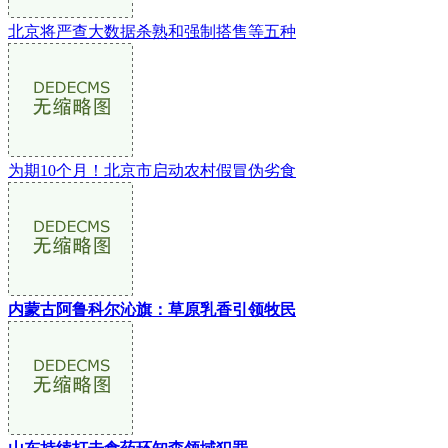
北京将严查大数据杀熟和强制搭售等五种
为期10个月！北京市启动农村假冒伪劣食
内蒙古阿鲁科尔沁旗：草原乳香引领牧民