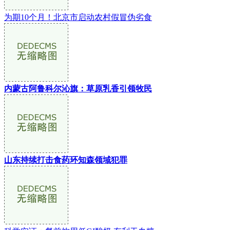
为期10个月！北京市启动农村假冒伪劣食
内蒙古阿鲁科尔沁旗：草原乳香引领牧民
山东持续打击食药环知森领域犯罪