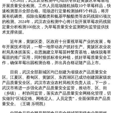
1月26日，武汉农业检测中心组织专班赴黄陂区草莓基地
开展质量安全检测。工作人员现场随机抽取10个草莓样品，快
速检测显示全部合格。现场进行定量检测抽样5个样品，将开
展有机磷类、拟除虫菊酯类和氨基甲酸酯类等农药残留65项次
的检测。2024年，武汉农业检测中心将计划开展草莓农药残留
定量分析检测100批次，为草莓质量安全监测靶向监管提供技
术支撑依据。
近年来，黄陂区委、区政府十分重视草莓产业的发展，每
年开展技术培训，一帮一地带动农户抓好生产。黄陂区农业农
村局具体抓落实，在恩施建立草莓苗种繁育基地，确保脱毒草
莓苗的推广应用，同时狠抓标准化种植，抓好草莓质量安全工
作，确保草莓出园检测合格，并出具合格证随产品上市。
目前，武汉全部新城区均已创建为省级农产品质量安全
区。江夏区、蔡甸区、黄陂区、东西湖区已成功创建国家级农
产品质量安全区。武汉市农业农村局相关负责人说，下一步，
武汉市将进一步强化农产品质量安全监管，推动市、区、街
（乡镇）、村协同监管，落实农产品质量安全网格化管理，切
实做到“区域定格、网格定人、人员定责”，全面保障农产品质
量安全。（王璐 乐明凯）