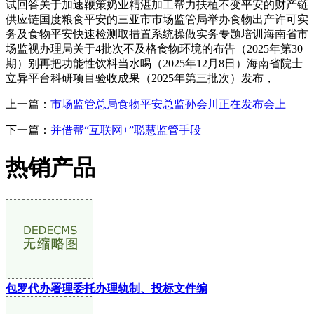
试回答关于加速鞭策奶业精湛加工帮力扶植不变平安的财产链
供应链国度粮食平安的三亚市市场监管局举办食物出产许可实
务及食物平安快速检测取措置系统操做实务专题培训海南省市
场监视办理局关于4批次不及格食物环境的布告（2025年第30
期）别再把功能性饮料当水喝（2025年12月8日）海南省院士
立异平台科研项目验收成果（2025年第三批次）发布，
上一篇：
市场监管总局食物平安总监孙会川正在发布会上
下一篇：
并借帮“互联网+”聪慧监管手段
热销产品
包罗代办署理委托办理轨制、投标文件编