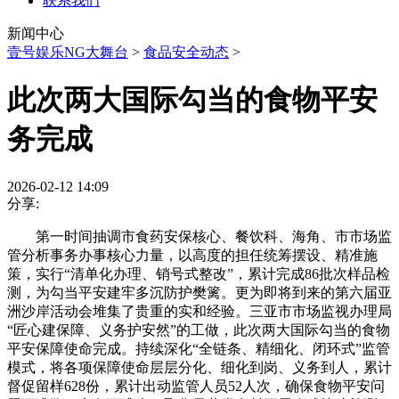
联系我们
新闻中心
壹号娱乐NG大舞台
>
食品安全动态
>
此次两大国际勾当的食物平安
务完成
2026-02-12 14:09
分享:
第一时间抽调市食药安保核心、餐饮科、海角、市市场监
管分析事务办事核心力量，以高度的担任统筹摆设、精准施
策，实行“清单化办理、销号式整改”，累计完成86批次样品检
测，为勾当平安建牢多沉防护樊篱。更为即将到来的第六届亚
洲沙岸活动会堆集了贵重的实和经验。三亚市市场监视办理局
“匠心建保障、义务护安然”的工做，此次两大国际勾当的食物
平安保障使命完成。持续深化“全链条、精细化、闭环式”监管
模式，将各项保障使命层层分化、细化到岗、义务到人，累计
督促留样628份，累计出动监管人员52人次，确保食物平安问