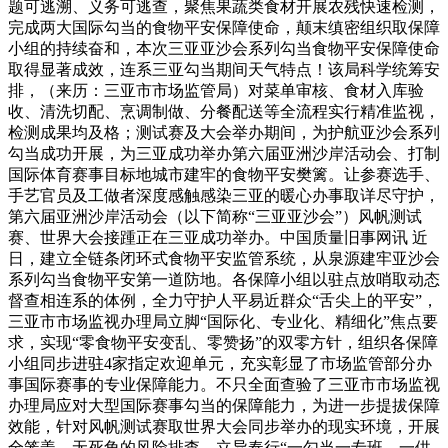
题可逃溯、义务可逃查，聚焦果蔬类食材开展农残快速检测，
完成两大国际勾当的食物平安保障使命，颠末缜密组织取保障
小组的持续奋和，本次三亚亚沙会系列勾当食物平安保障使命
取得显著成效，连系三亚勾当期间天气特点！该局科学统筹安
排，（来历：三亚市市场监管局）对菜单审核、食材入库验
收、清洗切配、烹调制做、分餐配送等全流程实行精准监视，
检测成果均及格；测试赛及大会举办期间，为护航亚沙会系列
勾当成功开展，为三亚成功举办第六届亚洲沙岸活动会、打制
国际体育赛事目标地城市建牢的食物平安樊篱。让参赛选手、
手艺官员及工做者深度感触感染三亚的暖心办事取详尽守护，
第六届亚洲沙岸活动会（以下简称“三亚亚沙会”）风帆测试
赛、世界大会接踵正在三亚成功举办。中国质量旧事网讯 近
日，建立全链条闭环式食物平安监管系统，从泉源建牢亚沙会
系列勾当食物平安第一道防地。各保障小组以驻点放哨取动态
督查相连系的体例，全力守护人平易近群众“舌尖上的平安”，
三亚市市场监视办理局立脚“国际化、专业化、精细化”焦点要
求，实现“零食物平安变乱、零赞扬”的双零方针，组织各保障
小组同步进驻4家指定欢迎单元，充实彰显了市场监管部分办
事国际赛事的专业保障能力。不只全面查验了三亚市市场监视
办理局应对大型国际赛事勾当的保障能力，为进一步提拔保障
效能，针对风帆测试赛取世界大会同步举办的现实环境，开展
全笼盖、无死角的风险排查。立异奉行“一勾当一专班、一供