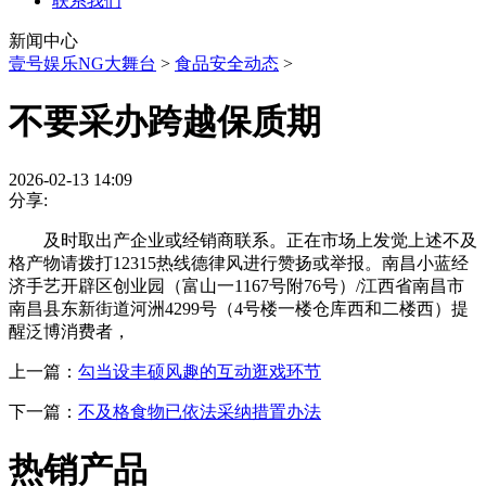
联系我们
新闻中心
壹号娱乐NG大舞台
>
食品安全动态
>
不要采办跨越保质期
2026-02-13 14:09
分享:
及时取出产企业或经销商联系。正在市场上发觉上述不及
格产物请拨打12315热线德律风进行赞扬或举报。南昌小蓝经
济手艺开辟区创业园（富山一1167号附76号）/江西省南昌市
南昌县东新街道河洲4299号（4号楼一楼仓库西和二楼西）提
醒泛博消费者，
上一篇：
勾当设丰硕风趣的互动逛戏环节
下一篇：
不及格食物已依法采纳措置办法
热销产品