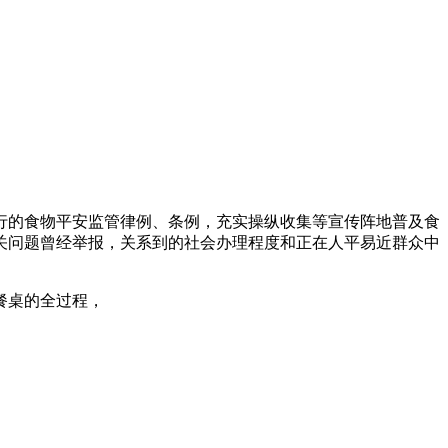
的食物平安监管律例、条例，充实操纵收集等宣传阵地普及食
关问题曾经举报，关系到的社会办理程度和正在人平易近群众中
餐桌的全过程，