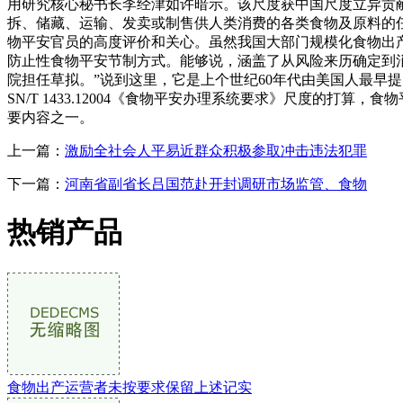
用研究核心秘书长李经津如许暗示。该尺度获中国尺度立异贡
拆、储藏、运输、发卖或制售供人类消费的各类食物及原料的任何
物平安官员的高度评价和关心。虽然我国大部门规模化食物出产
防止性食物平安节制方式。能够说，涵盖了从风险来历确定到消
院担任草拟。”说到这里，它是上个世纪60年代由美国人最早
SN/T 1433.12004《食物平安办理系统要求》尺度的打
要内容之一。
上一篇：
激励全社会人平易近群众积极参取冲击违法犯罪
下一篇：
河南省副省长吕国范赴开封调研市场监管、食物
热销产品
食物出产运营者未按要求保留上述记实