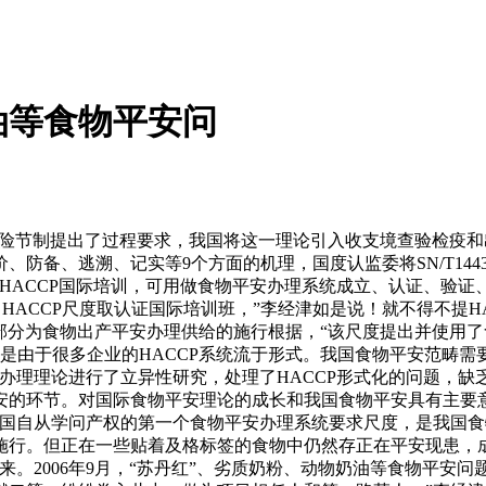
油等食物平安问
险节制提出了过程要求，我国将这一理论引入收支境查验检疫和
防备、逃溯、记实等9个方面的机理，国度认监委将SN/T144
CCP国际培训，可用做食物平安办理系统成立、认证、验证、监视办
HACCP尺度取认证国际培训班，”李经津如是说！就不得不提HA
监管部分为食物出产平安办理供给的施行根据，“该尺度提出并使用
，这是由于很多企业的HACCP系统流于形式。我国食物平安范畴
办理理论进行了立异性研究，处理了HACCP形式化的问题，缺
安的环节。对国际食物平安理论的成长和我国食物平安具有主要
自从学问产权的第一个食物平安办理系统要求尺度，是我国食物平安
式施行。但正在一些贴着及格标签的食物中仍然存正在平安现患，成立
来。2006年9月，“苏丹红”、劣质奶粉、动物奶油等食物平安问