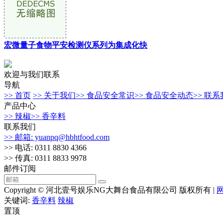
宏微量子食物平安检测仪系列为集成化快
欢迎与我们联系
导航
>> 首页
>> 关于我们
>> 食品安全常识
>> 食品安全动态
>> 联
产品中心
>> 辣椒
>> 香辛料
联系我们
>> 邮箱: yuanpq@hbhtfood.com
>> 电话: 0311 8830 4366
>> 传真: 0311 8833 9978
邮件订阅
Copyright © 河北壹号娱乐NG大舞台食品有限公司 版权所有 |
关键词:
香辛料
辣椒
置顶