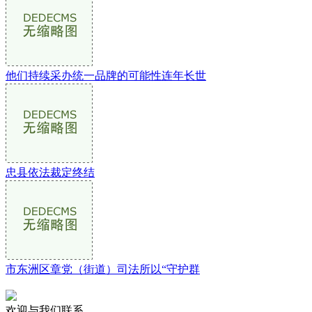
他们持续采办统一品牌的可能性连年长世
忠县依法裁定终结
市东洲区章党（街道）司法所以“守护群
欢迎与我们联系