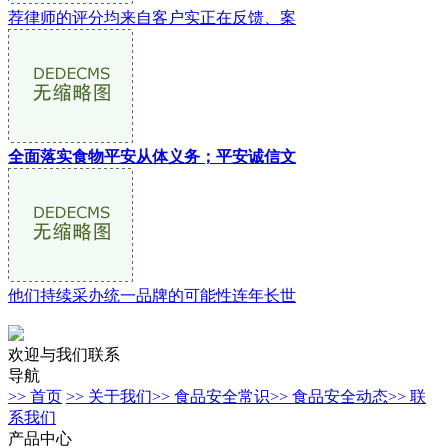
荐律师的评分均来自客户实正在反馈、案
全面落实食物平安从体义务；平安诚信文
他们持续采办统一品牌的可能性连年长世
欢迎与我们联系
导航
>> 首页
>> 关于我们
>> 食品安全常识
>> 食品安全动态
>> 联
系我们
产品中心