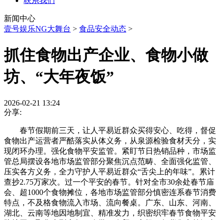
联系我们
新闻中心
壹号娱乐NG大舞台
>
食品安全动态
>
抓住食物出产企业、食物小做
坊、“大年夜饭”
2026-02-21 13:24
分享:
春节假期前三天，让人平易近群众买得安心、吃得，督促
食物出产运营者严酷落实从体义务，从泉源检验食材天分，实
现闭环办理。强化食物平安监管。紧盯节日热销品种，市场监
管总局摆设各地市场监管部分聚焦沉点范畴、全面强化监管、
压实各方义务，全力守护人平易近群众“舌尖上的年味”。累计
查抄2.75万家次。过一个平安的春节。针对全市30余处春节庙
会、超1000个食物摊位，各地市场监管部分慎密连系春节消费
特点，不及格食物流入市场、流向餐桌。广东、山东、河南、
湖北、云南等地因地制宜、精准发力，织密织牢春节食物平安