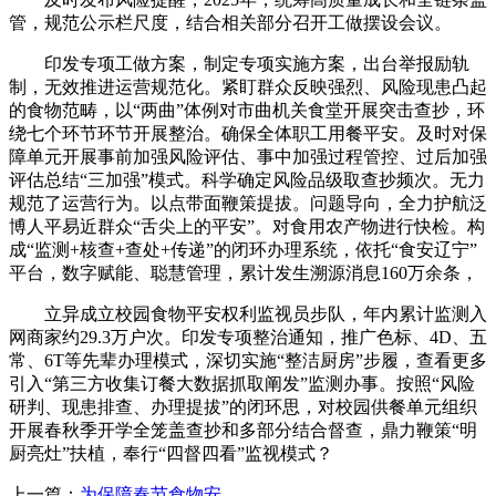
管，规范公示栏尺度，结合相关部分召开工做摆设会议。
印发专项工做方案，制定专项实施方案，出台举报励轨
制，无效推进运营规范化。紧盯群众反映强烈、风险现患凸起
的食物范畴，以“两曲”体例对市曲机关食堂开展突击查抄，环
绕七个环节环节开展整治。确保全体职工用餐平安。及时对保
障单元开展事前加强风险评估、事中加强过程管控、过后加强
评估总结“三加强”模式。科学确定风险品级取查抄频次。无力
规范了运营行为。以点带面鞭策提拔。问题导向，全力护航泛
博人平易近群众“舌尖上的平安”。对食用农产物进行快检。构
成“监测+核查+查处+传递”的闭环办理系统，依托“食安辽宁”
平台，数字赋能、聪慧管理，累计发生溯源消息160万余条，
立异成立校园食物平安权利监视员步队，年内累计监测入
网商家约29.3万户次。印发专项整治通知，推广色标、4D、五
常、6T等先辈办理模式，深切实施“整洁厨房”步履，查看更多
引入“第三方收集订餐大数据抓取阐发”监测办事。按照“风险
研判、现患排查、办理提拔”的闭环思，对校园供餐单元组织
开展春秋季开学全笼盖查抄和多部分结合督查，鼎力鞭策“明
厨亮灶”扶植，奉行“四督四看”监视模式？
上一篇：
为保障春节食物安