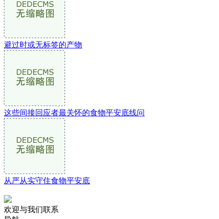
避过时或无标签的产物
这些间接回应者最关怀的食物平安底线问
从严从实守住食物平安底
欢迎与我们联系