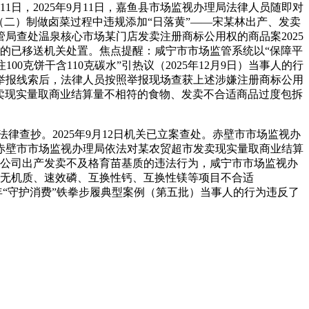
1日，2025年9月11日，嘉鱼县市场监视办理局法律人员随即对
二）制做卤菜过程中违规添加“日落黄”——宋某林出产、发卖
局查处温泉核心市场某门店发卖注册商标公用权的商品案2025
第的已移送机关处置。焦点提醒：咸宁市市场监管系统以“保障平
克饼干含110克碳水”引热议（2025年12月9日）当事人的行
举报线索后，法律人员按照举报现场查获上述涉嫌注册商标公用
发卖现实量取商业结算量不相符的食物、发卖不合适商品过度包拆
律查抄。2025年9月12日机关已立案查处。赤壁市市场监视办
赤壁市市场监视办理局依法对某农贸超市发卖现实量取商业结算
无限公司出产发卖不及格育苗基质的违法行为，咸宁市市场监视办
率、无机质、速效磷、互换性钙、互换性镁等项目不合适
025年“守护消费”铁拳步履典型案例（第五批）当事人的行为违反了