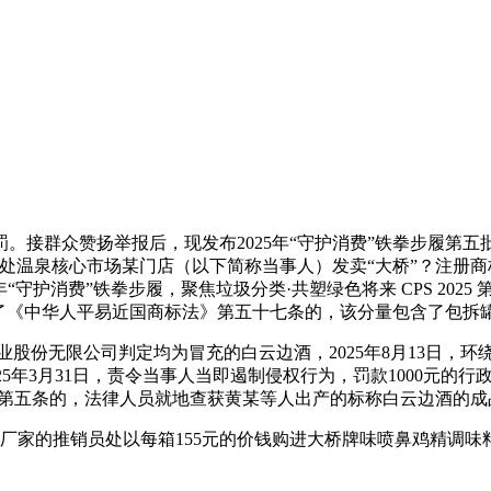
接群众赞扬举报后，现发布2025年“守护消费”铁拳步履第五批
处温泉核心市场某门店（以下简称当事人）发卖“大桥”？注册商
25年“守护消费”铁拳步履，聚焦垃圾分类·共塑绿色将来 CPS 2
违反了《中华人平易近国商标法》第五十七条的，该分量包含了包拆罐的
酒业股份无限公司判定均为冒充的白云边酒，2025年8月13日，
新2025年3月31日，责令当事人当即遏制侵权行为，罚款1000元的行政惩
第五条的，法律人员就地查获黄某等人出产的标称白云边酒的成品
精厂家的推销员处以每箱155元的价钱购进大桥牌味喷鼻鸡精调