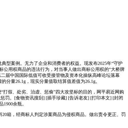
典型案例。无力了企业和消费者的权益。现发布2025年“守护
标公用权商品的违法行为，对当事人做出商标公用权的“大桥牌
025 第二届中国国际低值可收受接管物及资本化操纵高峰论坛落幕
分量26.1g，现实分量值取结算值差值为26.1g。
环绕“打假、处劣、治虚、惩偷”四大攻坚标的目的，网平易近网购
罚。[食物资讯搜刮] [插手珍藏] [告诉老友] [打印本文] [封闭
1900余瓶。
味料20箱，经商标人判定涉案商品为侵权商品。做出责令更正、罚