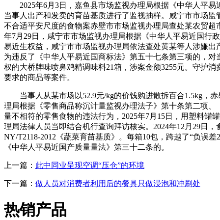
2025年6月3日，嘉鱼县市场监视办理局根据《中华人平易近国
当事人出产和发卖的育苗基质进行了监视抽样。咸宁市市场监管
不合适平安尺度的食物案赤壁市市场监视办理局查处某农贸超市
年7月29日，咸宁市市场监视办理局根据《中华人平易近国行
易近生权益，咸宁市市场监视办理局依法查处黄某等人涉嫌出产发卖
为违反了《中华人平易近国商标法》第五十七条第三项的，对
权的大桥牌味喷鼻鸡精调味料21箱，涉案金额3255元。守
要求的商品等案件。
当事人从某市场以52.9元/kg的价钱购进散拆百合1.5kg
理局根据《零售商品称沉计量监视办理法子》第十条第二项、
量不相符的零售食物的违法行为，2025年7月15日，用塑
理局法律人员当即结合机行查询拜访核实。2024年12月29
NY/T2118-2012《蔬菜育苗基质》。每箱10包，跨越了
《中华人平易近国产质量量法》第三十二条的。
上一篇：
此中同业呈现空调“压仓”的环境
下一篇：
做人员对消费者利用后的餐具只做浸泡和冲刷处
热销产品