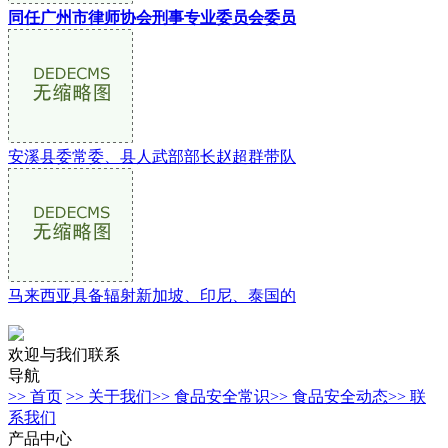
同任广州市律师协会刑事专业委员会委员
安溪县委常委、县人武部部长赵超群带队
马来西亚具备辐射新加坡、印尼、泰国的
欢迎与我们联系
导航
>> 首页
>> 关于我们
>> 食品安全常识
>> 食品安全动态
>> 联
系我们
产品中心