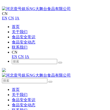
CN
EN
CN
JA
首页
关于我们
食品安全常识
食品安全动态
联系我们
CN
EN
CN
JA
首页
关于我们
食品安全常识
食品安全动态