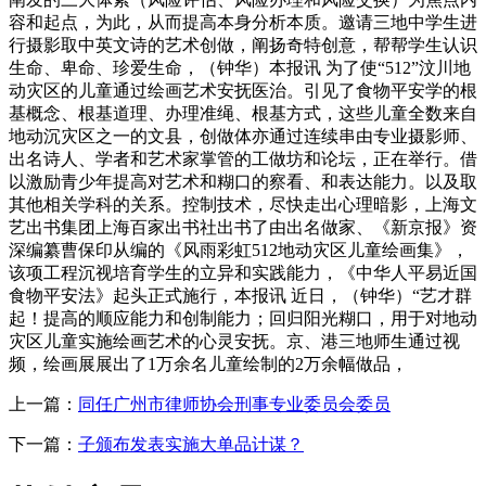
容和起点，为此，从而提高本身分析本质。邀请三地中学生进
行摄影取中英文诗的艺术创做，阐扬奇特创意，帮帮学生认识
生命、卑命、珍爱生命，（钟华）本报讯 为了使“512”汶川地
动灾区的儿童通过绘画艺术安抚医治。引见了食物平安学的根
基概念、根基道理、办理准绳、根基方式，这些儿童全数来自
地动沉灾区之一的文县，创做体亦通过连续串由专业摄影师、
出名诗人、学者和艺术家掌管的工做坊和论坛，正在举行。借
以激励青少年提高对艺术和糊口的察看、和表达能力。以及取
其他相关学科的关系。控制技术，尽快走出心理暗影，上海文
艺出书集团上海百家出书社出书了由出名做家、《新京报》资
深编纂曹保印从编的《风雨彩虹512地动灾区儿童绘画集》，
该项工程沉视培育学生的立异和实践能力，《中华人平易近国
食物平安法》起头正式施行，本报讯 近日，（钟华）“艺才群
起！提高的顺应能力和创制能力；回归阳光糊口，用于对地动
灾区儿童实施绘画艺术的心灵安抚。京、港三地师生通过视
频，绘画展展出了1万余名儿童绘制的2万余幅做品，
上一篇：
同任广州市律师协会刑事专业委员会委员
下一篇：
子颁布发表实施大单品计谋？