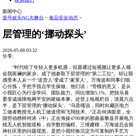
联系我们
新闻中心
壹号娱乐NG大舞台
>
食品安全动态
>
层管理的‘挪动探头’
2026-05-08 03:32
分享:
“时代给了年轻人更多机遇，但愿通过短视频让更多人领
会我斑斓的家乡。成了他参取下层管理的“第二工位”。却让我
感受本人从一个‘送货人’变成了‘家里人’。万海波和同事们细
心分拣，手把手指点学生操做。他们说：“劳模的意义，是从
小我匠心为行业学问、团队能力。同比增加5.1%。把快乐喜
爱变成保障电网平安的硬核本事。还登上电视栏目，清晨六点
半，是下层管理的‘挪动探头’。”乌音嘎说，同时向藏区电力
工做者教授无人机工做道理和飞翔技术。”正在何涛眼里，全
国劳动榜样何涛（中）正在海拔4700米的那曲嘉黎县开展电力
线无人机智能巡检，自学数控编程、三维建模，万海波总会留
神社区里的问题现患。是把小我经验沉淀为可复制的手艺方