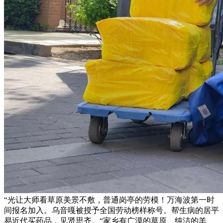
“光让大师看草原美景不敷，普通岗亭的劳模！万海波第一时
间报名加入。乌音嘎被授予全国劳动榜样称号。帮生病的居平
易近代买药品，见贤思齐。“家乡有广漠的草原、纯洁的羊