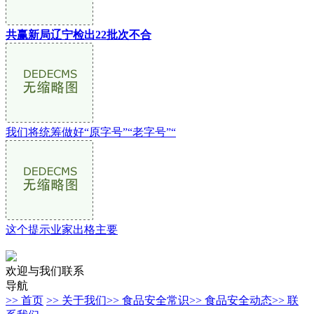
共赢新局辽宁检出22批次不合
我们将统筹做好“原字号”“老字号”“
这个提示业家出格主要
欢迎与我们联系
导航
>> 首页
>> 关于我们
>> 食品安全常识
>> 食品安全动态
>> 联