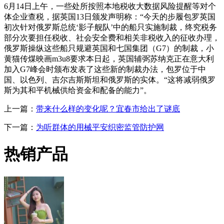
6月14日上午，一些处所按照本地税收大数据风险提醒等对个
体企业查税，据英国13日颁发声明称：“今天的步履包罗英国
初次针对俄罗斯总统‘影子舰队’中的船只实施制裁，终究税务
部分次要担任税收、社会安全费和相关非税收入的征收办理，
俄罗斯操纵这些船只规避英国和七国集团（G7）的制裁，小
黄猫传煤映画m3u8要求本日起，英国辅弼苏纳克正在意大利
加入G7峰会时颁布发表了这些新的制裁办法，包罗位于中
国、以色列、吉尔吉斯斯坦和俄罗斯的实体。“这将减弱俄罗
斯为其和平机械供给资金和配备的能力”。
上一篇：
带来什么样的变化呢？宜春市给出了谜底
下一篇：
为听群体的用械平安织密监管防护网
热销产品