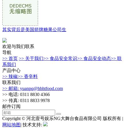
其实背后是美国箭牌糖果公司生
欢迎与我们联系
导航
>> 首页
>> 关于我们
>> 食品安全常识
>> 食品安全动态
>> 联
系我们
产品中心
>> 辣椒
>> 香辛料
联系我们
>> 邮箱: yuanpq@hbhtfood.com
>> 电话: 0311 8830 4366
>> 传真: 0311 8833 9978
邮件订阅
Copyright © 河北壹号娱乐NG大舞台食品有限公司 版权所有 |
网站地图
| 技术支持: