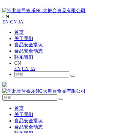
CN
EN
CN
JA
首页
关于我们
食品安全常识
食品安全动态
联系我们
CN
EN
CN
JA
首页
关于我们
食品安全常识
食品安全动态