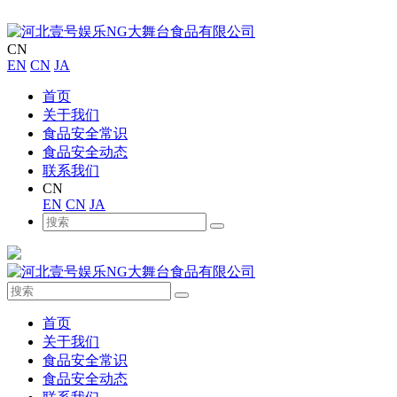
CN
EN
CN
JA
首页
关于我们
食品安全常识
食品安全动态
联系我们
CN
EN
CN
JA
首页
关于我们
食品安全常识
食品安全动态