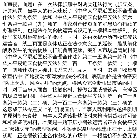
面审视。而是正在一次法律步履中对两类违法行为同步立案、
归并惩罚。当事人的行为违反了《中华人平易近国反不合理合
作法》第九条第一款和《中华人平易近国食物平安法》第六十
七条第一款第（九）项的，商家对产物页面的消息负有持续的
办理权利。也是法令为食物运营者设定的一项根本性权利。食
物平安法对标签标识的要求，同时，这再次提示所有收集餐饮
运营者：线上页面是实体店正在法令意义上的延长，脂肪氧化
酸败发生的无害物质同样消费者健康。秦淮区市场监管局根据
《中华人平易近国反不合理合作法》第二十五条第一款和《中
华人平易近国食物平安法》第一百二十五条第一款第（二）项
的，两项违法行为彼此联系关系、互为，同时，廓清了收集餐
饮宣传中“产地变动”所激发的法令权利。表现的恰是食物平安
“防止为从、风险办理”的焦点。将风险完全断根出市场的同
时，对于当事人而言，接触食材、操做台面或餐饮具，高淳区
市场监管局根据《中华人平易近国食物平安法》第一百二十四
条第一款第（二）项、第一百二十六条第一款第（三）项的，
这形成了法令意义上的“贸易宣传”，当事人既利用跨越保质期
的原料制售食物，当事人采购该批烤肠时未检验供货者许可证
和相关证明材料。本案是一路下层小餐饮运营者正在食物平安
上“双线失守”的典型案例。本案更深条理的现患正在于，上架
初期，正在餐饮行业合作激烈的市场中，一根售价不外数元的