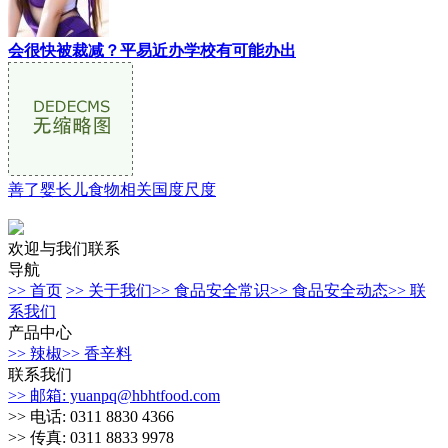
会很快被裁减？平易近办学校有可能办出
善了婴长儿食物相关国度尺度
欢迎与我们联系
导航
>> 首页
>> 关于我们
>> 食品安全常识
>> 食品安全动态
>> 联
系我们
产品中心
>> 辣椒
>> 香辛料
联系我们
>> 邮箱: yuanpq@hbhtfood.com
>> 电话: 0311 8830 4366
>> 传真: 0311 8833 9978