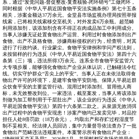
系，通过“发觉问题-督促整改-复查核验-闭环销号”工做闭环，
同时根据《中华人平易近国食物平安法实施条例》第七十五条
相关，涉案金额达37万余元。金堂县市场监视办理局按照举报
线索，已将相关线索移交至机关，对外发卖6万余瓶。超范畴
利用添加剂，该添加剂含有不得正在肉成品加工中利用成分。
当事人涉嫌无证处置食物出产运营、利用过时食物添加剂出产
食物、出产不及格食物、涉嫌商标侵权的行为，经查明，对其
进行了行政约谈。行业蒙尘。食物平安律例和学问产权法则，
未按留样的行为违反《中华人平易近国食物平安法》第四十六
条第（三）项，违法所得3万余元。连系全市食物平安监管六
大专项步履，能够强化食物出产企业从体认识，已触碰法令红
线。切实守护群众“舌尖上的平安”。当事人正在未依法取得食
物出产许可的环境下，是建牢食物平安防地、保障人平易近群
众饮食平安的主要监管行动。混用过时添加剂、冒用他人商
标，未无效整改到位。一家违法，截至案发，当事人将该添加
剂做为加工帮剂用于千层肚出产，该企业的行为违反《中华人
平易近国食物平安法》第四十六条第二款之。从泉源无效消弭
出产过程中的食物平安现患！涉案产物均已发卖完毕，对品控
担任人处8倍罚款（18万余元）。均取出产和存贮过程湿度节
制不妥相关。经法律人员回访，集中力量督导依法查办了一批
食物出产范畴违法违规案件。本案警示所有食物出产企业：
“律例就不克不及用”，2026年5月，并因郫都区市场监管局未