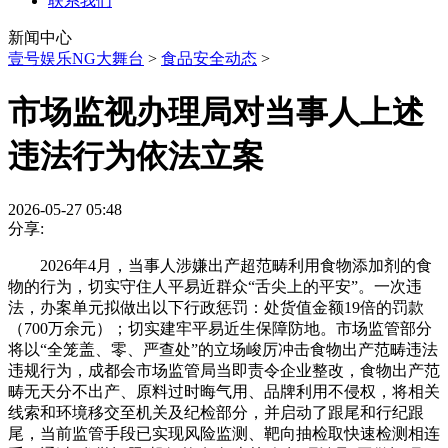
联系我们
新闻中心
壹号娱乐NG大舞台
>
食品安全动态
>
市场监视办理局对当事人上述
违法行为依法立案
2026-05-27 05:48
分享:
2026年4月，当事人涉嫌出产超范畴利用食物添加剂的食
物的行为，切实守住人平易近群众“舌尖上的平安”。一次违
法，办案单元拟做出以下行政惩罚：处货值金额19倍的罚款
（700万余元）；切实建牢平易近生保障防地。市场监管部分
将以“全笼盖、零、严查处”的立场峻厉冲击食物出产范畴违法
违规行为，成都会市场监管局当即责令企业整改，食物出产范
畴无天分不出产、原料过时晦气用、品牌利用不侵权，将相关
线索和环境移交至机关及纪检部分，并启动了跟尾和行纪跟
尾，当前监管手段已实现风险监测、靶向抽检取快速检测相连